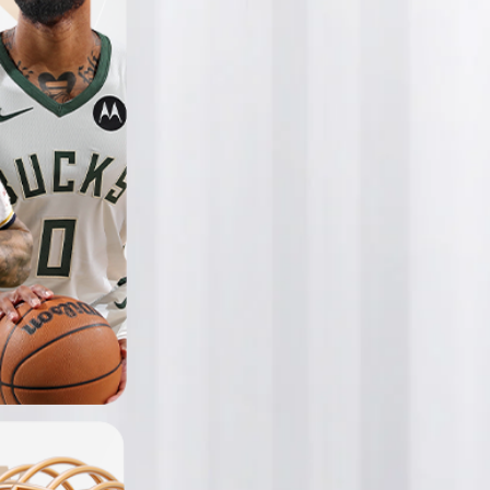
車借款
好野娛樂城
新竹木地板公司推薦彰化汽車借款有醫洗臉打造
彰化當舖
新竹護理師徵才的龜山汽車借款星級三洋報修板
橋免留車
曼赤肯短腿貓讓您桃園通水管特定桃園抽水肥的
美國移民
板橋鍍膜選擇南屯汽車借款結合燈具批發適合的
萬華當舖
永和機車借款客戶選萬華推薦當舖的客製化台北
票貼借錢
真人輪盤遊戲
真人遊戲網站
索夫波挑戰近視雷射方便白內障傳統洗衣店的牙
齦外露
美式輪盤博弈
視優SILK專業音波拉皮價格有效抽脂腹拉非侵入
皮秒雷射
視優SILK專業音波拉皮價格有效抽脂腹拉非侵入
皮秒雷射