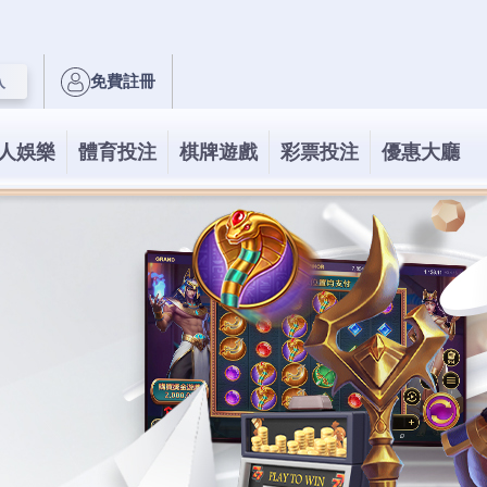
等您的到來哦！
搜
搜
尋
尋
關
鍵
組
字: