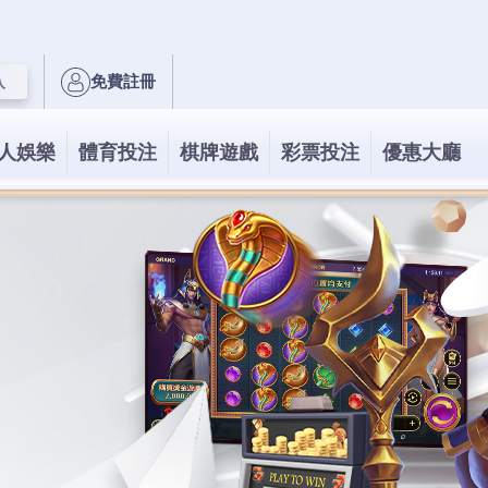
等您的到來哦！
搜
搜
尋
尋
關
鍵
字: