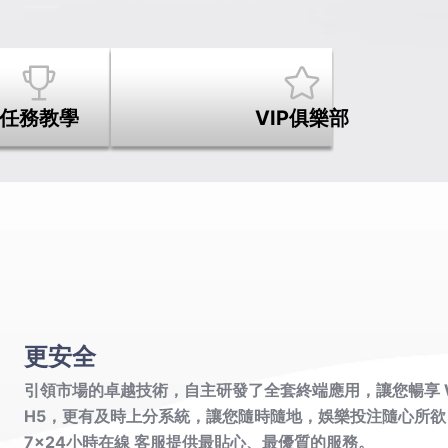
r
近期留言
彙整
2026 年 7 月
2026 年 6 月
2026 年 5 月
2026 年 4 月
2026 年 3 月
2026 年 2 月
2026 年 1 月
2025 年 12 月
2025 年 11 月
2025 年 10 月
2025 年 9 月