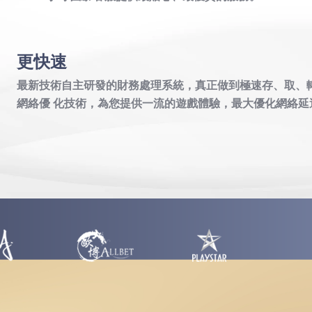
2025 年 8 月
2025 年 7 月
抵
2025 年 6 月
2025 年 5 月
2025 年 4 月
2025 年 3 月
2025 年 2 月
2025 年 1 月
2024 年 12 月
2024 年 11 月
2024 年 10 月
2024 年 9 月
2024 年 8 月
2024 年 7 月
2024 年 6 月
2024 年 5 月
2024 年 4 月
2024 年 3 月
2024 年 2 月
2024 年 1 月
2023 年 12 月