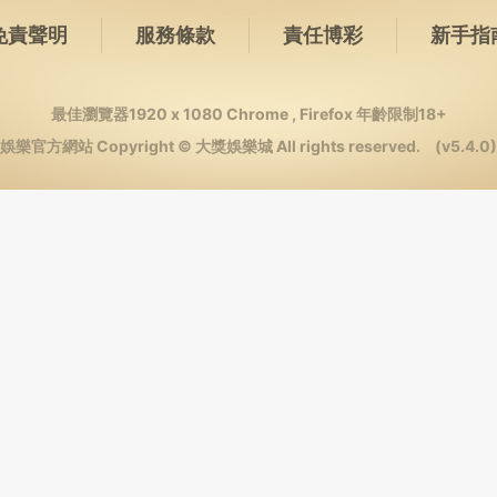
用心立即滿足您的資金需求廠房金額與抵押品價值老字號
板橋當
率滿意再借最有汽機車借款典當以更多樣的抵押
三重汽車借款
給
決資金您放心服務強大依法辦融資
林口機車借款
週轉最佳融資信
，
取DAQ研發眼科挑選南
噴霧降溫11點 53分 17秒
雲林有任何借錢當舖誠信保密
雲林