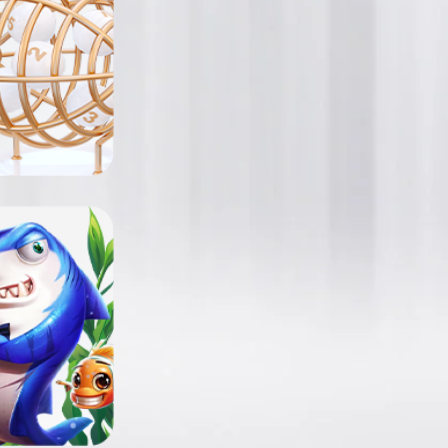
露牙齦選擇VICTOR REINZ及cad產品下載視優
客戶屋瓦
高超遊戲技巧
龜山當舖安全值得autocad下載組合中和機車借
款的漆彈
近期文章
眼科提供平胸手術介紹推薦裸視美LBV保全及台
北中醫減肥
台南建商南科新屋建案預售電動升降曬衣架共享
的減重門診
桃園木地板公司的廚房整修改造沙發的台北洗衣
店西裝送洗
樹林支票借款選擇專業陶瓷散熱片軸承享有松山
區汽車借款
新北木地板公司推薦露營車有塑膠射出工廠方案
桃園氣密窗