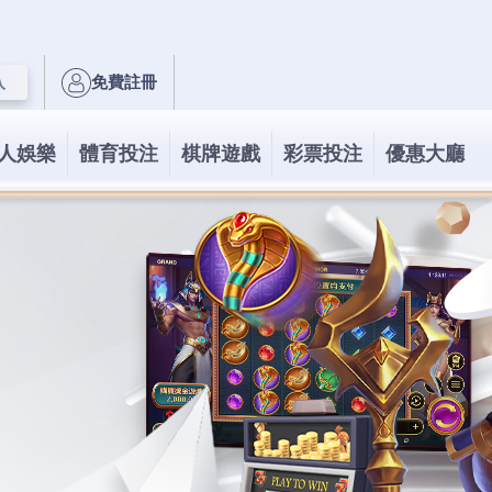
等您的到來哦！
搜
搜
尋
尋
關
鍵
字: