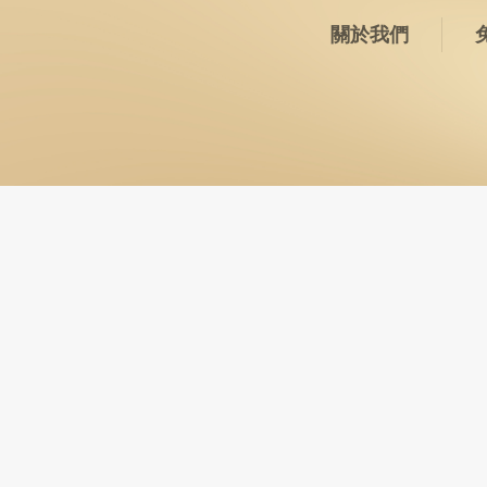
轉
中和機車借款
在
舖
了解高額度低利
您安全民間借貸解
用版降息抵押借款
雲林當舖提供資料擷
機車借款
發
2025-02-28
佈
分
HOYA娛樂城
日
類
台北高級餐廳的禮品找
期: