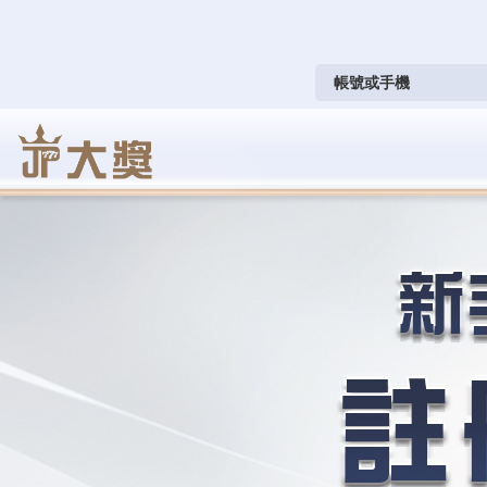
HOYA娛樂城官網
HOYA好野娛樂城歡迎你到來！這裡提供真人輪盤遊戲,美式輪盤博
月份:
2025 年 2 月
中正區當舖提供高雄