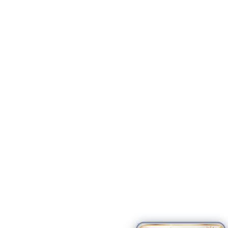
uncategorized
割雙眼皮
團體服
好野娛樂城
帽子
滿貫大亨
頭皮癢
其他操作
登入
訂閱網站內容的資訊提供
訂閱留言的資訊提供
WordPress.org 台灣繁體中文