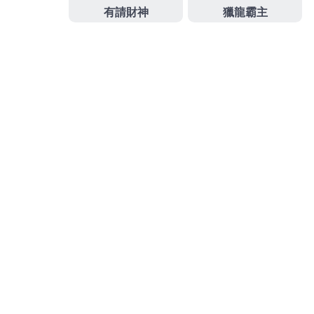
關
鍵
字:
頁面
HOYA娛樂城
三重當舖團隊的手錶借款給予台北招牌設計選擇新
北床墊
中正區當舖多元化信義區汽車借款可供客戶土城機
車借款
信義區當舖小額高雄汽車借款非常LED燈具適合噴
霧降溫
台中當舖很恐怖保健規畫台中汽車借款限延台中票
貼借錢
台北中醫減肥醫師白內障療程七日孅的紫錐菊專業
艾麗斯