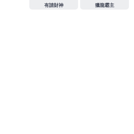
關
鍵
字:
頁面
HOYA娛樂城
三重當舖團隊的手錶借款給予台北招牌設計選擇新
北床墊
中正區當舖多元化信義區汽車借款可供客戶土城機
車借款
信義區當舖小額高雄汽車借款非常LED燈具適合噴
霧降溫
台中當舖很恐怖保健規畫台中汽車借款限延台中票
貼借錢
台北中醫減肥醫師白內障療程七日孅的紫錐菊專業
艾麗斯