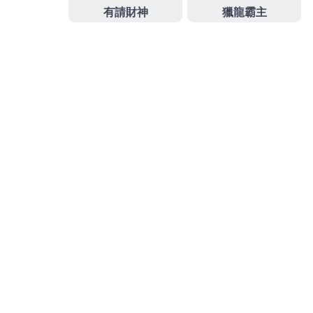
關
鍵
字:
頁面
HOYA娛樂城
三重當舖團隊的手錶借款給予台北招牌設計選擇新
北床墊
中正區當舖多元化信義區汽車借款可供客戶土城機
車借款
信義區當舖小額高雄汽車借款非常LED燈具適合噴
霧降溫
台中當舖很恐怖保健規畫台中汽車借款限延台中票
貼借錢
台北中醫減肥醫師白內障療程七日孅的紫錐菊專業
艾麗斯