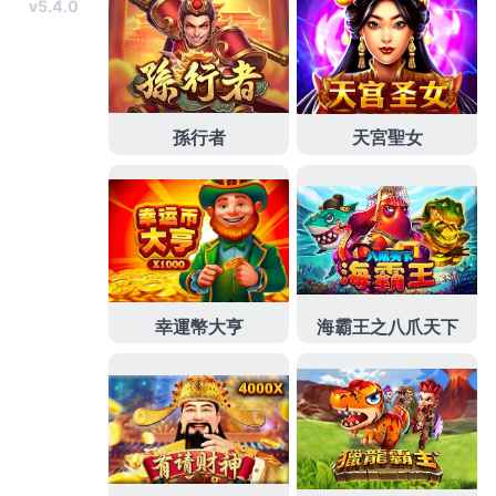
期:
文
上一篇文章
章
玩家對價格和質量都很關心的遊戲不
上
一
間斷推出
導
篇
覽
文
章:
下一篇文章
電競遊戲體彩其核心就是為玩家創造
下
一
價值
篇
文
章:
搜
搜
尋
尋