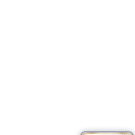
uncategorized
割雙眼皮
團體服
好野娛樂城
帽子
滿貫大亨
頭皮癢
其他操作
登入
訂閱網站內容的資訊提供
訂閱留言的資訊提供
WordPress.org 台灣繁體中文