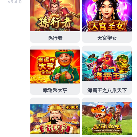
者
佈
類
日
期:
文
上一篇文章
章
來HOYA娛樂城體驗多元的線上電子
上
一
遊戲
導
篇
覽
文
章:
下一篇文章
讓所有玩家們可以安心有保障的盡情
下
一
投注
篇
文
章: