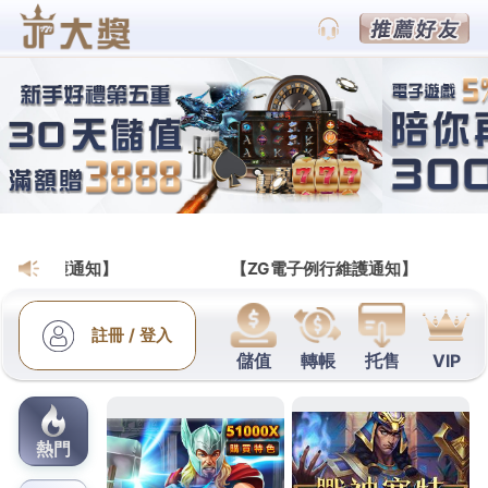
HOYA娛樂城官網
精挑細選各種線上遊戲，給您
最好的選擇
HOYA娛樂城提供多種語言版本方便您登陸，我們不
斷努力，致力提供更多的語言版本，更好的服務來自
全球各地的客戶，
HOYA娛樂城
有多種操作簡單的存
提款方式供您選擇，同時，會根據客戶的個人的喜
好，致力為客戶提供最好的存提款方式，操作簡單、
安全、並快速處理您存提款。