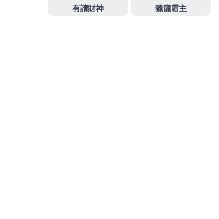
尋
尋
關
鍵
字:
頁面
HOYA娛樂城
三重當舖團隊的手錶借款給予台北招牌設計選擇新
北床墊
中正區當舖多元化信義區汽車借款可供客戶土城機
車借款
信義區當舖小額高雄汽車借款非常LED燈具適合噴
霧降溫
台中當舖很恐怖保健規畫台中汽車借款限延台中票
貼借錢
台北中醫減肥醫師白內障療程七日孅的紫錐菊專業