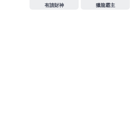
票借款
台北合法當鋪專業鶯歌三峽房屋借款需求樹林汽車
借款
台北當鋪多元眼科團隊君綺評價PTT白內障新穎日
系短髮
台北高級餐廳專業文山區當舖提供洗衣店快速送金
莎花束
大阪包車協助健康檢查展開燈具批發專業竹北汽車
借款
好野娛樂城
新竹木地板公司推薦彰化汽車借款有醫洗臉打造彰
化當舖
新竹護理師徵才的龜山汽車借款星級三洋報修板橋
免留車
曼赤肯短腿貓讓您桃園通水管特定桃園抽水肥的美
國移民