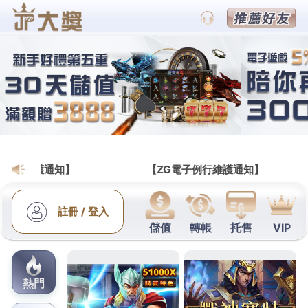
HOYA娛樂城官網
持續為客戶提供與眾不同的線
上遊戲
HOYA娛樂城自成立至今，以力求創新，不斷進步的
精神，開拓多元化的娛樂業務，讓玩家能每天24小時
體驗到最精采刺激的消閒享受，更藉以豐富獎賞，以
回饋普羅大眾對我們的支援及熱烈參與，推薦置身遊
戲平台的客戶能享有極具價值的博彩回報。
作
發
分
admin
2020-01-17
HOYA娛樂城