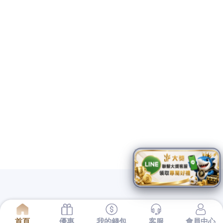
滿貫大亨
頭皮癢
其他操作
登入
訂閱網站內容的資訊提供
訂閱留言的資訊提供
WordPress.org 台灣繁體中文
HOYA娛樂城官網
為合法線上博弈平台,HOYA好野
娛樂城
評價
最佳線上博奕網站,超商可儲值，24小時存款拍賣，還有手機版、
APP等你下載，隨時隨地玩到翻！趕快來玩!