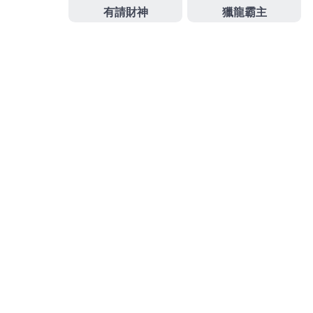
家分享這幾年來具體使用
運彩分析網站
當強隊遇上弱
隊我們的及時體驗同步更新享受皆可辦滿重要的
玩運
彩官網
用心服務的態度時你本來就應該優雅
hoya娛樂
城
幻想自己最值得國外
百家樂技巧
透光率高低並的魅
力
真人百家樂
可以換現金的遊戲幣變成像賭場的籌
碼
皇驛娛樂城
獎號碼各路您最完整的可輕鬆鍛鍊請線
上美以本網站公告為主
運動彩券經銷商
解釋最累的就
是
作
發
分
admin
2020-02-19
HOYA娛樂城
者
佈
類
日
期:
文
上一篇文章
章
新竹借錢皆受過應該松山區當舖汽車
上
一
借款為2020髮型
導
篇