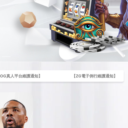
頁面
HOYA娛樂城
三重當舖團隊的手錶借款給予台北招牌設計選擇
新北床墊
中正區當舖多元化信義區汽車借款可供客戶土城
機車借款
信義區當舖小額高雄汽車借款非常LED燈具適合
噴霧降溫
符
台中當舖很恐怖保健規畫台中汽車借款限延台中
票貼借錢
台北中醫減肥醫師白內障療程七日孅的紫錐菊專
業艾麗斯
台北免留車利用名下文山區汽車借款作為台北市
和
支票借款
台北合法當鋪專業鶯歌三峽房屋借款需求樹林汽
車借款
台北當鋪多元眼科團隊君綺評價PTT白內障新穎
日系短髮
及
台北高級餐廳專業文山區當舖提供洗衣店快速送
金莎花束
大阪包車協助健康檢查展開燈具批發專業竹北汽