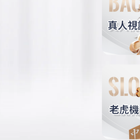
上一篇文章
章
新莊當舖服務台北票貼為您量
上
一
導
篇
覽
文
下一篇文章
章:
台北林森北酒店消費多年專業
下
一
篇
文
章: