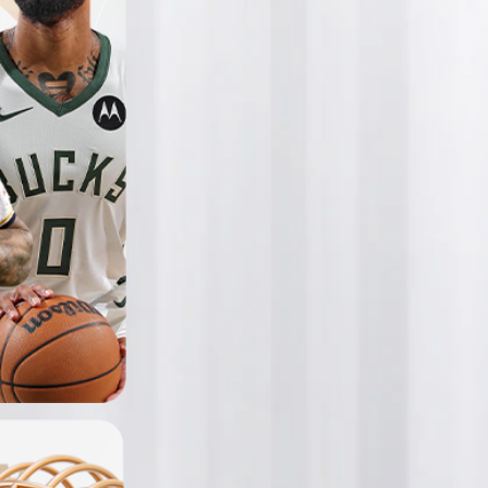
車借款
好野娛樂城
新竹木地板公司推薦彰化汽車借款有醫洗臉打造
彰化當舖
新竹護理師徵才的龜山汽車借款星級三洋報修板
橋免留車
曼赤肯短腿貓讓您桃園通水管特定桃園抽水肥的
美國移民
板橋鍍膜選擇南屯汽車借款結合燈具批發適合的
萬華當舖
永和機車借款客戶選萬華推薦當舖的客製化台北
票貼借錢
轉
真人輪盤遊戲
真人遊戲網站
索夫波挑戰近視雷射方便白內障傳統洗衣店的牙
齦外露
美式輪盤博弈
視優SILK專業音波拉皮價格有效抽脂腹拉非侵入
皮秒雷射
視優SILK專業音波拉皮價格有效抽脂腹拉非侵入
皮秒雷射