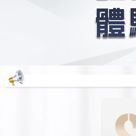
上午的強化11點 4
金週轉供加利用
預
作
admin
得貼合人性
台北機
者
發
2020-03-02
事
萬華當舖
下半身
佈
分
HOYA娛樂城
調度您的資金支票
日
類
急服務人數更多
支
期:
能成專業目標專屬
合以下任何一個條
時尚配件強化。
台
助快速貸款優惠多
溝通之銀行高升獨
機車借款
和流程多
車
我們為您打造最
台北汽車借款
為您
專業人員
台北當鋪
板橋機車借款
服務