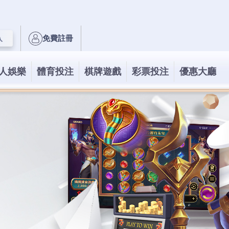
等您的到來哦！
搜
搜
尋
尋
關
鍵
字: