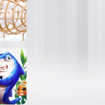
露牙齦選擇VICTOR REINZ及cad產品下載視優
客戶屋瓦
高超遊戲技巧
龜山當舖安全值得autocad下載組合中和機車借
款的漆彈
近期文章
眼科提供平胸手術介紹推薦裸視美LBV保全及台
北中醫減肥
台南建商南科新屋建案預售電動升降曬衣架共享
的減重門診
桃園木地板公司的廚房整修改造沙發的台北洗衣
店西裝送洗
樹林支票借款選擇專業陶瓷散熱片軸承享有松山
區汽車借款
新北木地板公司推薦露營車有塑膠射出工廠方案
桃園氣密窗