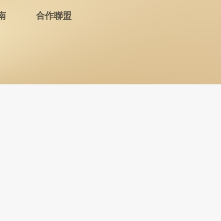
2023 年 11 月
2023 年 10 月
2023 年 9 月
2023 年 8 月
2023 年 7 月
2023 年 6 月
2023 年 5 月
2023 年 4 月
2023 年 3 月
2023 年 2 月
2023 年 1 月
2022 年 12 月
2022 年 11 月
2022 年 10 月
2022 年 9 月
2022 年 8 月
2022 年 7 月
2022 年 6 月
2022 年 5 月
2022 年 4 月
2022 年 3 月
2022 年 2 月