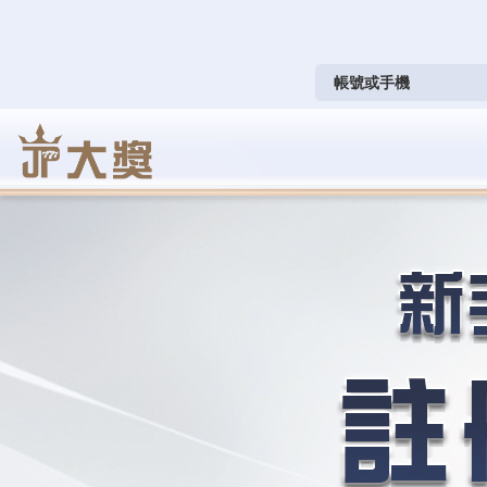
HOYA娛樂城官網
HOYA好野娛樂城歡迎你到來！這裡提供真人輪盤遊戲,美式輪盤博
三重汽車借款重要的
舖