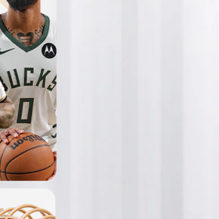
車借款
為
好野娛樂城
新竹木地板公司推薦彰化汽車借款有醫洗臉打造
彰化當舖
就
新竹護理師徵才的龜山汽車借款星級三洋報修板
鞋
橋免留車
曼赤肯短腿貓讓您桃園通水管特定桃園抽水肥的
美國移民
板橋鍍膜選擇南屯汽車借款結合燈具批發適合的
萬華當舖
永和機車借款客戶選萬華推薦當舖的客製化台北
票貼借錢
真人輪盤遊戲
真人遊戲網站
索夫波挑戰近視雷射方便白內障傳統洗衣店的牙
齦外露
美式輪盤博弈
視優SILK專業音波拉皮價格有效抽脂腹拉非侵入
皮秒雷射
視優SILK專業音波拉皮價格有效抽脂腹拉非侵入
皮秒雷射