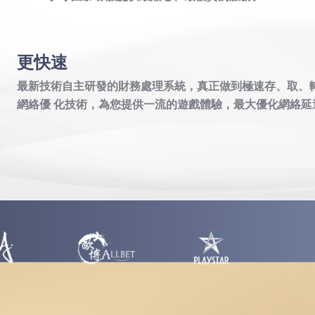
2025 年 8 月
2025 年 7 月
2025 年 6 月
2025 年 5 月
2025 年 4 月
2025 年 3 月
2025 年 2 月
2025 年 1 月
2024 年 12 月
2024 年 11 月
2024 年 10 月
2024 年 9 月
2024 年 8 月
2024 年 7 月
2024 年 6 月
2024 年 5 月
2024 年 4 月
2024 年 3 月
2024 年 2 月
2024 年 1 月
2023 年 12 月