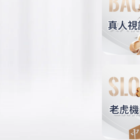
文
上一篇文章
章
台北產後護理之家推薦請幾乎
上
一
導
篇
覽
文
下一篇文章
章:
EVA雨衣大同小異自舒顏萃
下
一
篇
文
章: