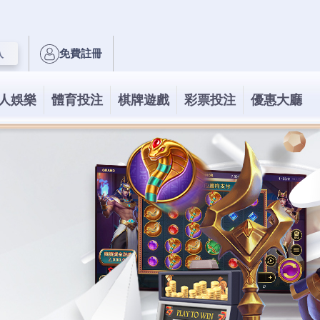
等您的到來哦！
搜
搜
尋
尋
關
鍵
字: