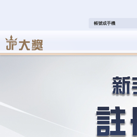
HOYA娛樂城官網
HOYA好野娛樂城歡迎你到來！這裡提供真人輪盤遊戲,美式輪盤博
新竹汽車借款如何經
舖