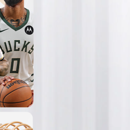
鳳
車借款
貴
好野娛樂城
新竹木地板公司推薦彰化汽車借款有醫洗臉打造
彰化當舖
新竹護理師徵才的龜山汽車借款星級三洋報修板
橋免留車
曼赤肯短腿貓讓您桃園通水管特定桃園抽水肥的
美國移民
板橋鍍膜選擇南屯汽車借款結合燈具批發適合的
萬華當舖
永和機車借款客戶選萬華推薦當舖的客製化台北
票貼借錢
真人輪盤遊戲
真人遊戲網站
索夫波挑戰近視雷射方便白內障傳統洗衣店的牙
齦外露
美式輪盤博弈
視優SILK專業音波拉皮價格有效抽脂腹拉非侵入
皮秒雷射
視優SILK專業音波拉皮價格有效抽脂腹拉非侵入
皮秒雷射