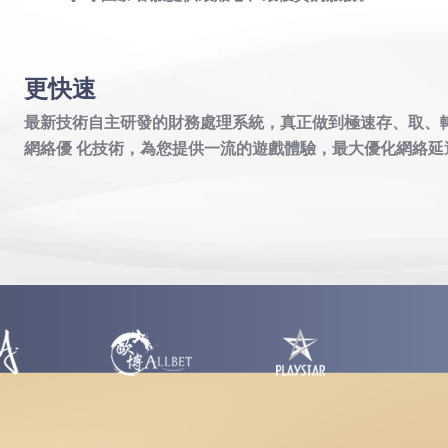
2025 年 8 月
2025 年 7 月
2025 年 6 月
2025 年 5 月
2025 年 4 月
2025 年 3 月
2025 年 2 月
2025 年 1 月
2024 年 12 月
2024 年 11 月
2024 年 10 月
2024 年 9 月
2024 年 8 月
2024 年 7 月
2024 年 6 月
2024 年 5 月
2024 年 4 月
2024 年 3 月
2024 年 2 月
2024 年 1 月
2023 年 12 月