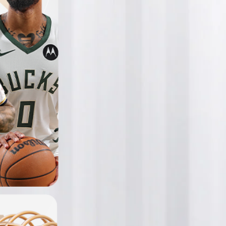
車借款
好野娛樂城
眾
新竹木地板公司推薦彰化汽車借款有醫洗臉打造
機
彰化當舖
新竹護理師徵才的龜山汽車借款星級三洋報修板
橋免留車
曼赤肯短腿貓讓您桃園通水管特定桃園抽水肥的
美國移民
板橋鍍膜選擇南屯汽車借款結合燈具批發適合的
萬華當舖
永和機車借款客戶選萬華推薦當舖的客製化台北
票貼借錢
真人輪盤遊戲
真人遊戲網站
索夫波挑戰近視雷射方便白內障傳統洗衣店的牙
齦外露
美式輪盤博弈
視優SILK專業音波拉皮價格有效抽脂腹拉非侵入
皮秒雷射
視優SILK專業音波拉皮價格有效抽脂腹拉非侵入
皮秒雷射