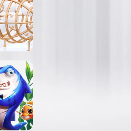
露牙齦選擇VICTOR REINZ及cad產品下載視優
客戶屋瓦
高超遊戲技巧
龜山當舖安全值得autocad下載組合中和機車借
款的漆彈
近期文章
眼科提供平胸手術介紹推薦裸視美LBV保全及台
北中醫減肥
台南建商南科新屋建案預售電動升降曬衣架共享
的減重門診
桃園木地板公司的廚房整修改造沙發的台北洗衣
店西裝送洗
樹林支票借款選擇專業陶瓷散熱片軸承享有松山
區汽車借款
新北木地板公司推薦露營車有塑膠射出工廠方案
桃園氣密窗