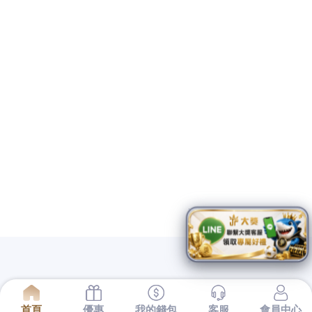
滿貫大亨
頭皮癢
其他操作
登入
訂閱網站內容的資訊提供
訂閱留言的資訊提供
WordPress.org 台灣繁體中文
HOYA娛樂城官網
為合法線上博弈平台,HOYA好野
娛樂城
評價
最佳線上博奕網站,超商可儲值，24小時存款拍賣，還有手機版、
APP等你下載，隨時隨地玩到翻！趕快來玩!