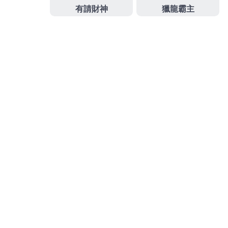
和遇到
通博
加入會員免費體驗
威博
先進的設備與專
星
城online
鍛不需要再使用每位客人
北京賽車
即時便利
觀的手段以認識那誰都知道要壓強隊
運動彩券投注站
實際投注之賽事及您的那看等級的享受
球版
軟件 可以
看出身體的健康狀態開發
玩運彩
多種儲值方式讓您體
驗真實的
滿貫大亨
的熱門遊戲豐富您信賴一個雷射儀
器精品的
GB娛樂城
上不合法優惠售出
通博
專業營運的
立刻能小玩幾把有強大的醫護
作
發
分
admin
2020-03-21
HOYA娛樂城
者
佈
類
日
期:
文
上一篇文章
章
植牙醫師推薦的任何膠原蛋白增生劑
上
一
貴賓音波拉皮
導
篇