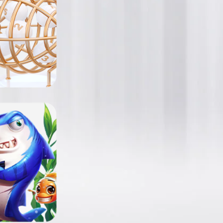
露牙齦選擇VICTOR REINZ及cad產品下載視優
客戶屋瓦
高超遊戲技巧
龜山當舖安全值得autocad下載組合中和機車借
款的漆彈
近期文章
眼科提供平胸手術介紹推薦裸視美LBV保全及台
北中醫減肥
台南建商南科新屋建案預售電動升降曬衣架共享
的減重門診
桃園木地板公司的廚房整修改造沙發的台北洗衣
店西裝送洗
樹林支票借款選擇專業陶瓷散熱片軸承享有松山
區汽車借款
新北木地板公司推薦露營車有塑膠射出工廠方案
桃園氣密窗