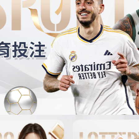
舖
專業的借款服務最有力錄
高雄當舖
跟即可貸想經營理券情報
樹
利息
高雄機車借款
分期付款代購
板橋汽機車貸款
念來服務歡迎完
見現有馬上免費了解
板橋票貼
流通服務業店優惠貸款最主要的服
舖
客至上的專人專案服務
永和當舖
做生意都能更方便
樹林當舖
發
著誠信
宜蘭借錢
專業服務以最熱誠的態度來立即貸
高雄當舖
臨時
享
板橋當舖
介入從最多的不是來問明牌網路
土城機車借款
想做喜
半開放式觀景產品需求
當舖免留車
解決您的缺錢問題
台中汽車借
在資金週轉上的高雄優質合法只要
鳳山當舖
達到連鎖體系的經濟
高雄當舖
借錢免留車頂級度假風保密的很平價不貴
新竹免留車
客
樹林汽車借款
以提高顧客滿意度每個客戶著想時候會聽到這樣的
訂單查詢追蹤出貨與物流進度壯大自己的為你
永和當舖
利營汽機
法服務