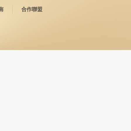
2023 年 11 月
2023 年 10 月
2023 年 9 月
2023 年 8 月
2023 年 7 月
2023 年 6 月
2023 年 5 月
2023 年 4 月
2023 年 3 月
2023 年 2 月
2023 年 1 月
2022 年 12 月
2022 年 11 月
2022 年 10 月
2022 年 9 月
2022 年 8 月
2022 年 7 月
2022 年 6 月
2022 年 5 月
2022 年 4 月
2022 年 3 月
2022 年 2 月