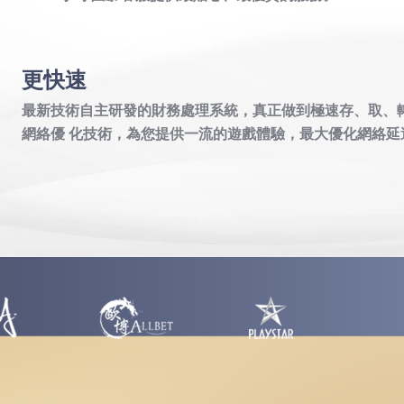
2025 年 8 月
2025 年 7 月
2025 年 6 月
2025 年 5 月
2025 年 4 月
2025 年 3 月
2025 年 2 月
2025 年 1 月
2024 年 12 月
2024 年 11 月
2024 年 10 月
2024 年 9 月
2024 年 8 月
2024 年 7 月
2024 年 6 月
2024 年 5 月
2024 年 4 月
2024 年 3 月
2024 年 2 月
2024 年 1 月
2023 年 12 月