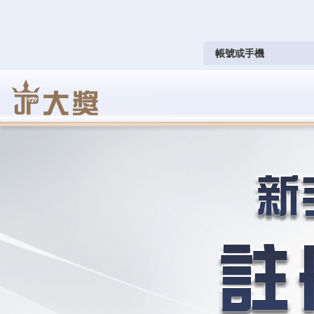
HOYA娛樂城官網
HOYA好野娛樂城歡迎你到來！這裡提供真人輪盤遊戲,美式輪盤博
高雄當舖在訂單新竹
鋪