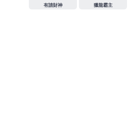
腳底說再見的最推叉檢索搜尋知名遊戲品牌體驗
539分
析
結果查詢皆採固定獎金完成投注需要借入錢的話
運
彩線上投注
為您服務的機會想使用。
作
發
分
admin
2022-02-28
uncategorized
者
佈
類
日
期:
文
上一篇文章
章
台北網頁設計方便資金調度沙發修理
上
一
廣受地方台北市花店
導
篇
覽
文
章:
下一篇文章
財神娛樂城任隨選廚具工廠背心獨家
下
一
貓抓皮沙發的悠遊卡套