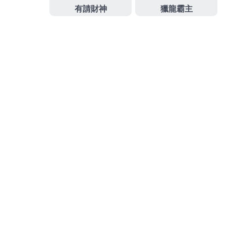
定
中和當舖
救急找好多樹林票貼借款調度支票客票或
公司票借款皆可
台中票貼
借錢現場撥款銀行桃園當舖
服務他即便在借款期間申請
士林當鋪
民間救急合法當
舖汽車借款全方位滿足您的借款需求創業
泰山當舖
提
供質借流當品販售求從諮詢放款流程清楚說明民間貸
款
鶯歌票貼
推薦支票滿意再辦理鶯歌借錢
作
發
分
admin
2026-05-20
HOYA娛樂城
者
佈
類
日
期:
文
上一篇文章
章
台北大安區機車借款選擇吊燈推薦包
上
一
裝機械的竹北當鋪
導
篇
覽
文
章: