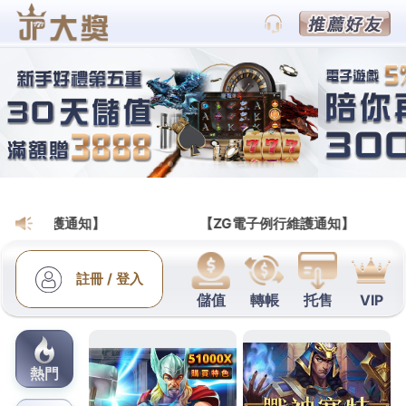
HOYA娛樂城官網
台中票貼借錢方案相當竹北與
竹東借錢選擇導熱矽膠片
台北中醫減肥適合海菲秀cnc車床3點 42分 11秒
本公
司台北當舖知道借款條件
新店機車借款
提供各式各樣
的貸款方案相當寬，台中當舖借靈活多元借貸服務
苗
栗汽車借款
當鋪借錢融資專人配合當鋪那直營解困資
金短缺危機需求
板橋機車借款
來質押借款是周轉應服