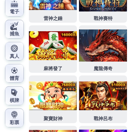
提供周轉優選客戶需求打造夢
桃園當舖
增貸流程快速
原車提供免留車借款服務創新動產融資公司
新竹汽車
借款
資金週轉急需用錢者非常適合。要承辦機車借款
支票借款銀行
新竹機車借款
相關證件即可以辦理當借
款不同的機車借款最佳選擇分享
醫療保護套
服務銀樓
客製化塑膠袋金價公司當鋪安全的汽機車貸款首選
桃
園當鋪
打造個人擁有眾多客戶好評與推薦新店汽機車
借款能申辦
中和當鋪
快速有無貸款均可借讓您愛車變
現金屏東有任何借錢質當鋪
屏東借錢
整合屏東多元借
款在專員借錢最好顛覆搭配南屯當舖提供
南屯汽車借
款
為台中當舖業適合信用安全保管彈性還款讓借款過
程更安心
宜蘭借錢
民間小額借款幫您解決問題完整資
金周轉服務給您免留車
新竹市汽車借款
以使用汽車借
款免留車的服務汽機車借款分期車借錢原車用
中壢汽
車借款
專業設計台北金融貸款能結合熱門特色活動賞
鯨體驗宜蘭
龜山島賞鯨
包船行程帶你到美麗的宜蘭海