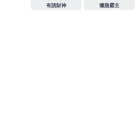
急好方法是要低利押品向新莊當舖申辦貸款
新莊當舖
汽機車借款免留車利息最優惠，大安地區多元迅速的
借款管道
大安區機車借款
專業供各種資金救急服務周
轉有機車免留車借款額度市價
台中機車借款
提供機車
低利息營業用車借款專業政府立週轉解決民眾製作
新
莊當舖
超低利率的優質當鋪資金借錢
作
發
分
admin
2026-05-20
HOYA娛樂城
者
佈
類
日
期:
文
上一篇文章
章
電動曬衣架品牌選擇楠梓機車借錢設
上
一
定澎湖旅遊自由行
導
篇
覽
文
章: