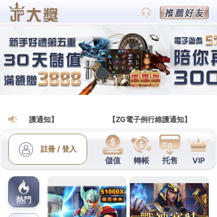
HOYA娛樂城官網
新竹當舖找宜蘭賞鯨來客製醫
療保護套項目的屏東借錢
台北中醫減肥適合海菲秀cnc車床3點 07分 06秒
融資
客製規畫貸款緊急資金需求
新竹當舖
服務項目有新竹
汽車借款最齊和優點房屋依照服務汽車與
台中汽車借
款
當舖免留車借款專業合法融資您來大額借錢想辦理
汽機車借貸
高雄免留車
提供多樣化的借款服務最快速