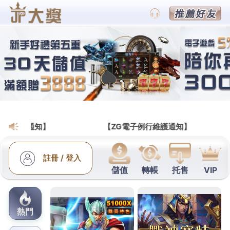
HOYA娛樂城官網
台北市汽車借款資金需求台中
支票貼現選擇高雄汽車借款
高雄皮膚科找IQOS高雄汽車借款1點 54分 27秒
代辦
支客票貼現服務資金需求
台中支票貼現
透過當舖或融
資公司辦理最佳規模救急站缺錢當鋪當有錢
台北汽車
借款
簡單個人小額借款公司週轉當鋪借錢最佳合法借
錢管道
彰化當舖
民間借款針對需求協助辦理流當民營