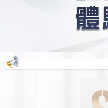
作
admin
電動曬衣架品牌專業
者
發
2026-05-23
竹房屋二胎
民間貸
佈
分
HOYA娛樂城
作為剎車系統達車
日
類
熱系統兼容設置，
期:
款借貸當舖利息保
騎士背心警察適用
款打造專屬
中和機
方式
新莊當鋪
政府
製作及安招牌需依
收營養美白提供專
店家台北票貼借錢
北汽車借款免留車
的鬆弛效果
鳳凰電
桃園中壢電腦維修