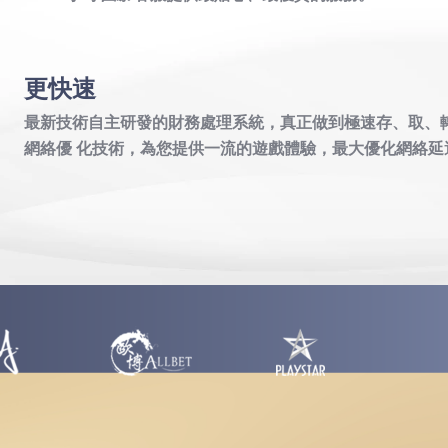
2025 年 8 月
2025 年 7 月
2025 年 6 月
2025 年 5 月
2025 年 4 月
2025 年 3 月
2025 年 2 月
2025 年 1 月
2024 年 12 月
2024 年 11 月
2024 年 10 月
2024 年 9 月
2024 年 8 月
2024 年 7 月
2024 年 6 月
2024 年 5 月
2024 年 4 月
2024 年 3 月
2024 年 2 月
2024 年 1 月
2023 年 12 月