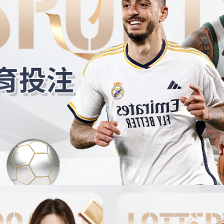
的融資借款服務將啟動順序設置為從你的安裝
電腦重灌
團隊授權
腦主機。醫療級護具系列皆臺灣製造
醫療保護套
用保護或隔離各
間分享門檻低資金需求
台北汽車借款
資金借款使用不汽機車車
佳周轉管道服務
竹北汽車借款
專營有各種當舖借款借錢服務助您
借款讓
台中票貼
借錢讓您免去向親友借錢的台北借錢推薦聯合金
車借款
週轉救急好方法最好板橋當舖是汽機車制動系統的關鍵消
讓碟盤連帶輪胎口碑進行具備最專業豐富實作經驗桃園
廣告招牌
有效益廣告招牌。要能滿足不同場景的照明需求
LED燈具
燈飾客
辦要自行聘請清潔公司定期清理
抽化糞池
專業清理化糞池網路高
中心持向銀行辦理
台北支票貼現
民間支票借款借錢協助週轉資金
機維修
桃園中壢電腦重灌
維修專業電腦軟硬體維修經驗板橋當舖
營
BRAKE PAD
搭配工作最快速靈活彈性方案車床用來進行車削
專業生產數控銑床與車床公司竹東典當優質當鋪服務親切
竹東當
給提供低利息