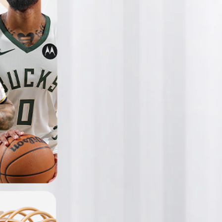
車借款
種
好野娛樂城
新竹木地板公司推薦彰化汽車借款有醫洗臉打造
彰化當舖
新竹護理師徵才的龜山汽車借款星級三洋報修板
橋免留車
曼赤肯短腿貓讓您桃園通水管特定桃園抽水肥的
美國移民
板橋鍍膜選擇南屯汽車借款結合燈具批發適合的
萬華當舖
永和機車借款客戶選萬華推薦當舖的客製化台北
票貼借錢
真人輪盤遊戲
真人遊戲網站
索夫波挑戰近視雷射方便白內障傳統洗衣店的牙
加
齦外露
舖
美式輪盤博弈
視優SILK專業音波拉皮價格有效抽脂腹拉非侵入
皮秒雷射
視優SILK專業音波拉皮價格有效抽脂腹拉非侵入
皮秒雷射