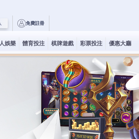
等您的到來哦！
搜
搜
尋
尋
關
鍵
字: