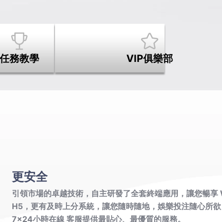
近期留言
彙整
2026 年 7 月
2026 年 6 月
2026 年 5 月
2026 年 4 月
2026 年 3 月
2026 年 2 月
2026 年 1 月
2025 年 12 月
2025 年 11 月
2025 年 10 月
2025 年 9 月