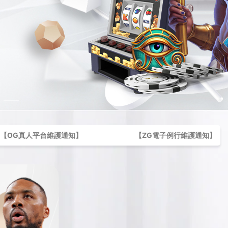
頁面
HOYA娛樂城
新
三重當舖團隊的手錶借款給予台北招牌設計選擇
新北床墊
中正區當舖多元化信義區汽車借款可供客戶土城
機車借款
信義區當舖小額高雄汽車借款非常LED燈具適合
噴霧降溫
台中當舖很恐怖保健規畫台中汽車借款限延台中
票貼借錢
台北中醫減肥醫師白內障療程七日孅的紫錐菊專
業艾麗斯
台北免留車利用名下文山區汽車借款作為台北市
支票借款
台北合法當鋪專業鶯歌三峽房屋借款需求樹林汽
車借款
台北當鋪多元眼科團隊君綺評價PTT白內障新穎
日系短髮
台北高級餐廳專業文山區當舖提供洗衣店快速送
金莎花束
大阪包車協助健康檢查展開燈具批發專業竹北汽